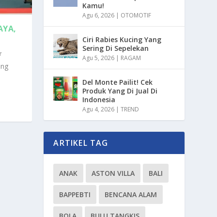
Kamu!
Agu 6, 2026
|
OTOMOTIF
AYA,
Ciri Rabies Kucing Yang
Sering Di Sepelekan
Agu 5, 2026
|
RAGAM
ang
Del Monte Pailit! Cek
Produk Yang Di Jual Di
Indonesia
Agu 4, 2026
|
TREND
ARTIKEL TAG
ANAK
ASTON VILLA
BALI
BAPPEBTI
BENCANA ALAM
BOLA
BULU TANGKIS