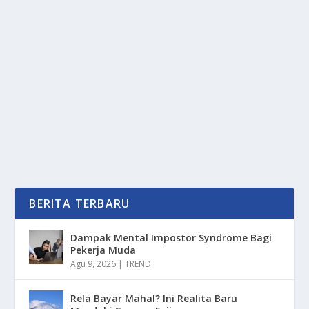
SERING DI ABAIKAN, INI ALASAN KENAPA
RANTAI MOTOR CEPAT RUSAK
oleh
mimin1 penulis
|
Jun 8, 2026
|
OTOMOTIF
|
0
|
Sering Di Abaikan, Ini Alasan Kenapa Rantai Motor
Cepat Rusak Dengan Berbagai Permasalahan Yang...
BACA SELENGKAPNYA
BERITA TERBARU
Dampak Mental Impostor Syndrome Bagi
Pekerja Muda
Agu 9, 2026
|
TREND
Rela Bayar Mahal? Ini Realita Baru