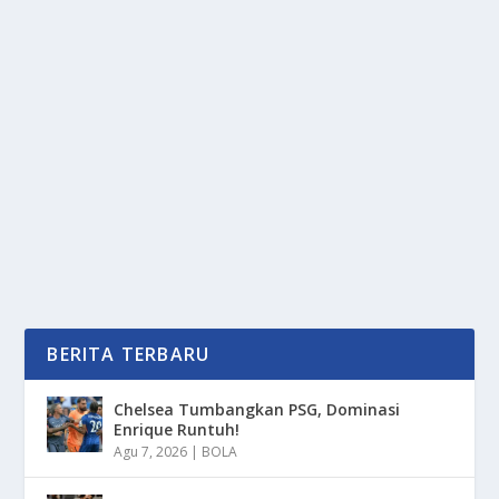
PAUS SPERMA: SANG PENGUASA
KEGELAPAN SAMUDERA TERDALAM
oleh
PortalMedia 24
|
Jan 14, 2026
|
DAERAH
,
NEWS
,
RAGAM
|
0
|
Paus sperma (Physeter macrocephalus) bukan
sekadar mamalia laut biasa, ia adalah makhluk
dengan...
BACA SELENGKAPNYA
BERITA TERBARU
Chelsea Tumbangkan PSG, Dominasi
Enrique Runtuh!
Agu 7, 2026
|
BOLA