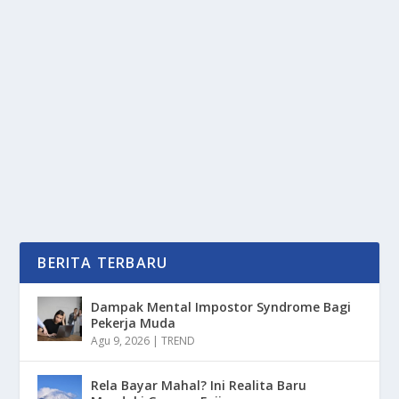
SANG PENGUASA ARKTIK: KEHIDUPAN
DAN ADAPTASI BERUANG KUTUB
oleh
PortalMedia 24
|
Jan 4, 2026
|
DAERAH
,
NEWS
,
RAGAM
|
0
|
Beruang kutub (Ursus maritimus), atau yang sering
kita kenal sebagai beruang putih, bukan sekadar...
BACA SELENGKAPNYA
BERITA TERBARU
Dampak Mental Impostor Syndrome Bagi
Pekerja Muda
Agu 9, 2026
|
TREND
Rela Bayar Mahal? Ini Realita Baru