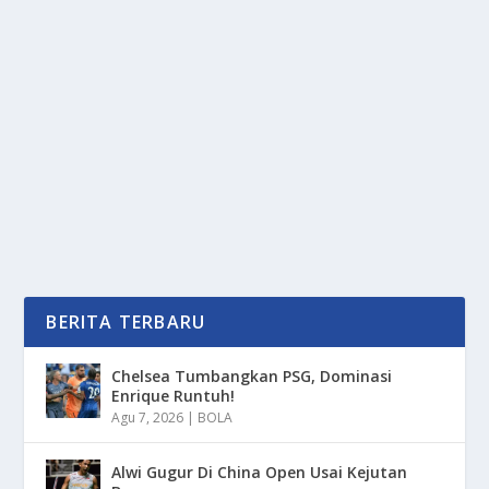
PERMAINAN OLAHRAGA BILLIARD
MEMILIKI KESERUAN TERSENDIRI
oleh
PortalMedia 24
|
Mei 12, 2025
|
SPORT
|
0
|
Permainan Olahraga Billiard Memiliki Keseruan
Tersendiri Tentunya Kita Juga Harus Mempunyai Skill...
BACA SELENGKAPNYA
BERITA TERBARU
Chelsea Tumbangkan PSG, Dominasi
Enrique Runtuh!
Agu 7, 2026
|
BOLA
Alwi Gugur Di China Open Usai Kejutan