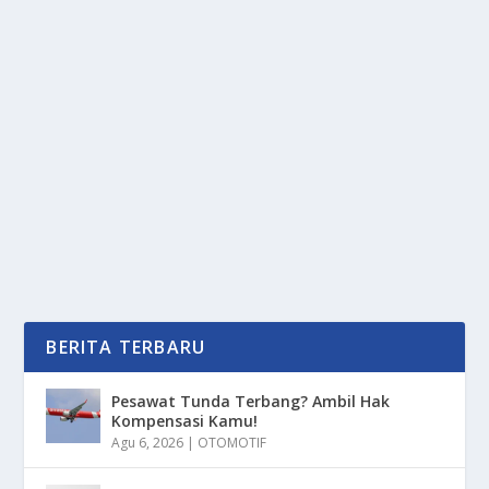
TRIK BIKIN KOSU ENAK TANPA PERLU
MESIN MAHAL, COBAIN YUK!
oleh
mimin1 penulis
|
Mei 26, 2026
|
TREND
|
0
|
Trik Bikin Kosu Enak Tanpa Perlu Mesin Mahal,
Cobain Yuk Dengan Berbagai Bahan Rumahan Yang
Wajib...
BACA SELENGKAPNYA
BERITA TERBARU
Pesawat Tunda Terbang? Ambil Hak
Kompensasi Kamu!
Agu 6, 2026
|
OTOMOTIF