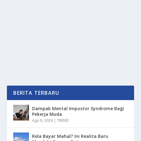
POLYTRON FOX 350 LAKU KERAS,
PEMINAT WAJIB INDENT SEBULAN
oleh
mimin1 penulis
|
Apr 18, 2026
|
DIGITAL
|
0
|
Polytron Fox 350 Laku Keras, Peminat Wajib Indent
Sebulan Dengan Berbagai Strategi Marketing...
BACA SELENGKAPNYA
BERITA TERBARU
Dampak Mental Impostor Syndrome Bagi
Pekerja Muda
Agu 9, 2026
|
TREND
Rela Bayar Mahal? Ini Realita Baru