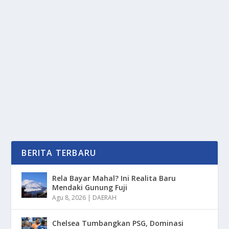
KEBIJAKAN BARU SAUDI TERKAIT
LARANGAN FOTO DAN HAJI TAHUN 2026
oleh
PortalMedia 24
|
Des 8, 2025
|
TREND
|
0
|
Kebijakan Baru Saudi Terkait Regulasi Ibadah Tahun
2026 Mendatang Menjadi Perhatian Global Dalam...
BACA SELENGKAPNYA
BERITA TERBARU
Rela Bayar Mahal? Ini Realita Baru
Mendaki Gunung Fuji
Agu 8, 2026
|
DAERAH
Chelsea Tumbangkan PSG, Dominasi