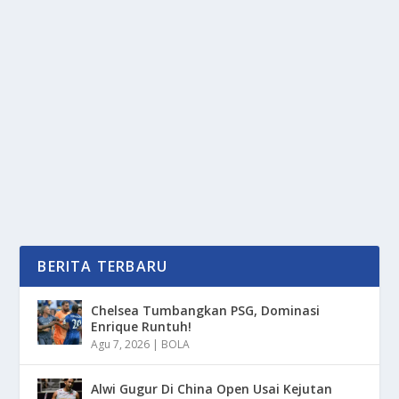
GANGGU IBADAH? SIAP DI PIDANA DAN
SIMAK PENJELASAN PAKARNYA
oleh
mimin1 penulis
|
Jan 19, 2026
|
TREND
|
0
|
Ganggu Ibadah? Siap Di Pidana Dan Simak Penjelasan
Pakarnya Yang Saat Ini Telah Secara Resmi Ada...
BACA SELENGKAPNYA
BERITA TERBARU
Chelsea Tumbangkan PSG, Dominasi
Enrique Runtuh!
Agu 7, 2026
|
BOLA
Alwi Gugur Di China Open Usai Kejutan