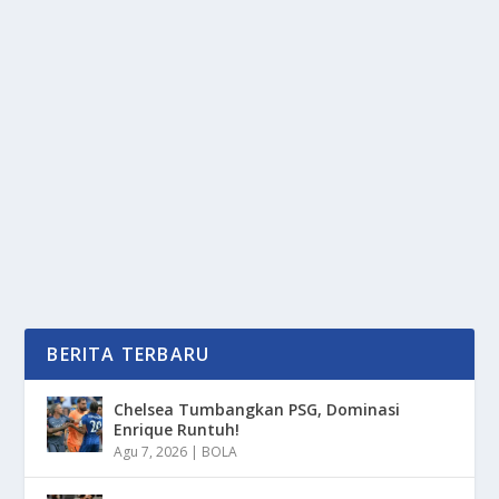
PENGAMAN SEPEDA PALING EFEKTIF
UNTUK DI GUNAKAN
oleh
PortalMedia 24
|
Mar 5, 2025
|
OTOMOTIF
|
0
|
Pengaman Sepeda Paling Efektif Untuk Di Gunakan
Jika Ingin Memproteksi Kendaraan Berdayuhmu
Secara...
BACA SELENGKAPNYA
BERITA TERBARU
Chelsea Tumbangkan PSG, Dominasi
Enrique Runtuh!
Agu 7, 2026
|
BOLA