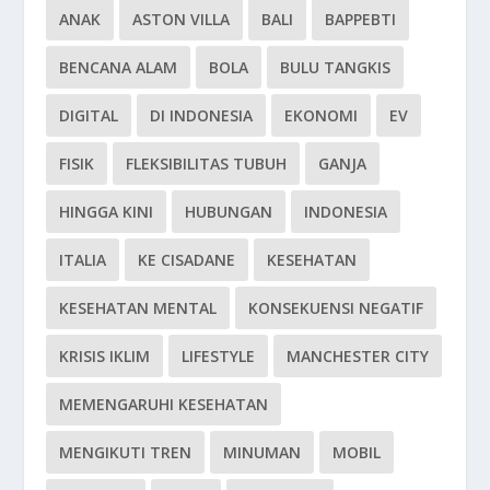
ANAK
ASTON VILLA
BALI
BAPPEBTI
BENCANA ALAM
BOLA
BULU TANGKIS
DIGITAL
DI INDONESIA
EKONOMI
EV
FISIK
FLEKSIBILITAS TUBUH
GANJA
HINGGA KINI
HUBUNGAN
INDONESIA
ITALIA
KE CISADANE
KESEHATAN
KESEHATAN MENTAL
KONSEKUENSI NEGATIF
KRISIS IKLIM
LIFESTYLE
MANCHESTER CITY
MEMENGARUHI KESEHATAN
MENGIKUTI TREN
MINUMAN
MOBIL