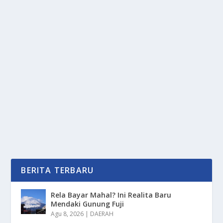
SAMSUNG INTERNET PC: ERA BARU
PENELUSURAN CERDAS BERBASIS AI
oleh
PortalMedia 24
|
Nov 8, 2025
|
DIGITAL
|
0
|
Samsung Internet PC Menandai Langkah Besar
Samsung Untuk Menghadirkan Pengalaman Browsing
Lebih...
BACA SELENGKAPNYA
BERITA TERBARU
Rela Bayar Mahal? Ini Realita Baru
Mendaki Gunung Fuji
Agu 8, 2026
|
DAERAH