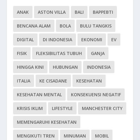
ANAK
ASTON VILLA
BALI
BAPPEBTI
BENCANA ALAM
BOLA
BULU TANGKIS
DIGITAL
DI INDONESIA
EKONOMI
EV
FISIK
FLEKSIBILITAS TUBUH
GANJA
HINGGA KINI
HUBUNGAN
INDONESIA
ITALIA
KE CISADANE
KESEHATAN
KESEHATAN MENTAL
KONSEKUENSI NEGATIF
KRISIS IKLIM
LIFESTYLE
MANCHESTER CITY
MEMENGARUHI KESEHATAN
MENGIKUTI TREN
MINUMAN
MOBIL