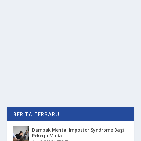
DUA PRIA DICAMBUK DI ACEH:
PELANGGARAN SYARIAH KEMBALI
DISOROT
oleh
PortalMedia 24
|
Agu 27, 2025
|
DAERAH
,
NEWS
|
0
|
Pelanggaran Syariah di Aceh kembali menjadi sorotan
publik, dua orang pria menerima hukuman cambuk...
BACA SELENGKAPNYA
BERITA TERBARU
Dampak Mental Impostor Syndrome Bagi
Pekerja Muda