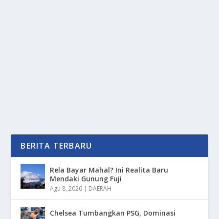
HARGA HP MEROKET: BUKAN TEKNOLOGI,
INI PENYEBABNYA!
oleh
PortalMedia 24
|
Jun 7, 2025
|
DIGITAL
|
0
|
Harga HP Meroket: Bukan Teknologi, Ini Penyebabnya
Dengan Berbagai Faktor Serta Pemicu Utama
Dalam...
BACA SELENGKAPNYA
BERITA TERBARU
Rela Bayar Mahal? Ini Realita Baru
Mendaki Gunung Fuji
Agu 8, 2026
|
DAERAH
Chelsea Tumbangkan PSG, Dominasi