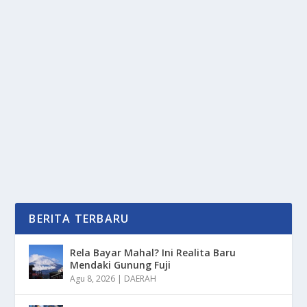
SERING DI ABAIKAN, INI ALASAN KENAPA
RANTAI MOTOR CEPAT RUSAK
oleh
mimin1 penulis
|
Jun 8, 2026
|
OTOMOTIF
|
0
|
Sering Di Abaikan, Ini Alasan Kenapa Rantai Motor
Cepat Rusak Dengan Berbagai Permasalahan Yang...
BACA SELENGKAPNYA
BERITA TERBARU
Rela Bayar Mahal? Ini Realita Baru
Mendaki Gunung Fuji
Agu 8, 2026
|
DAERAH