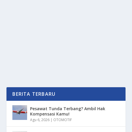
3 ETIKA MENEGUR PENGENDARA
MEROKOK: TETAP SOPAN & EFEKTIF
oleh
mimin1 penulis
|
Apr 13, 2026
|
OTOMOTIF
|
0
|
3 Etika Menegur Pengendara Merokok: Tetap Sopan
& Efektif Yang Tentunya Sangat Mengganggu...
BACA SELENGKAPNYA
BERITA TERBARU
Pesawat Tunda Terbang? Ambil Hak
Kompensasi Kamu!
Agu 6, 2026
|
OTOMOTIF