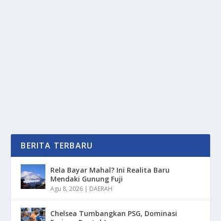
MASYARAKAT BADUY ATAU SALAH SUKU
DI INDONESIA
oleh
PortalMedia 24
|
Jun 23, 2025
|
DAERAH
|
0
|
Masyarakat Baduy Atau Salah Suku Di Indonesia
Memiliki Banyak Sekali Ciri Khas Tertentu Dan...
BACA SELENGKAPNYA
BERITA TERBARU
Rela Bayar Mahal? Ini Realita Baru
Mendaki Gunung Fuji
Agu 8, 2026
|
DAERAH
Chelsea Tumbangkan PSG, Dominasi