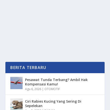
PARK BO GUM KUASAI 2025: DARI LAYAR
KACA KE PANGGUNG DUNIA
oleh
PortalMedia 24
|
Jul 20, 2025
|
NEWS
|
0
|
Park Bo Gum mengukuhkan posisinya sebagai salah
satu bintang Hallyu paling bersinar di tahun 2025,...
BACA SELENGKAPNYA
BERITA TERBARU
Pesawat Tunda Terbang? Ambil Hak
Kompensasi Kamu!
Agu 6, 2026
|
OTOMOTIF
Ciri Rabies Kucing Yang Sering Di
Sepelekan