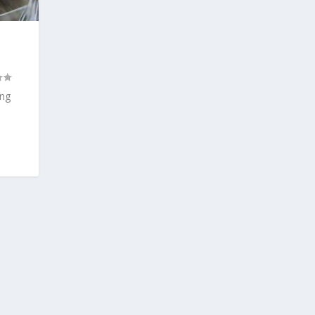
N
ang