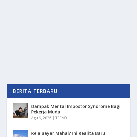
SERASA MIMPI, SISWA SMKN 39 TONTON
LANGSUNG FREESTYLE TOPRAK
oleh
mimin1 penulis
|
Jan 21, 2026
|
SPORT
|
0
|
Serasa Mimpi, Siswa SMKN 39 Tonton Langsung
Freestyle Toprak Yang Menjadi Suatu Momen Tak
Terduga...
BACA SELENGKAPNYA
BERITA TERBARU
Dampak Mental Impostor Syndrome Bagi
Pekerja Muda
Agu 9, 2026
|
TREND
Rela Bayar Mahal? Ini Realita Baru