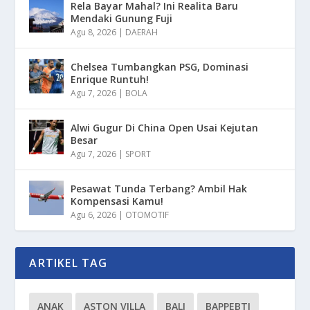
Rela Bayar Mahal? Ini Realita Baru
Mendaki Gunung Fuji
Agu 8, 2026
|
DAERAH
Chelsea Tumbangkan PSG, Dominasi
Enrique Runtuh!
Agu 7, 2026
|
BOLA
Alwi Gugur Di China Open Usai Kejutan
Besar
Agu 7, 2026
|
SPORT
Pesawat Tunda Terbang? Ambil Hak
Kompensasi Kamu!
Agu 6, 2026
|
OTOMOTIF
ARTIKEL TAG
ANAK
ASTON VILLA
BALI
BAPPEBTI