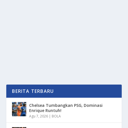
DECISION FATIGUE MENYEBABKAN ENERGI
MENTAL TERKURAS CEPAT
oleh
PortalMedia 24
|
Jun 13, 2025
|
LIFESTYLE
|
0
|
Decision Fatigue Adalah Kondisi Seseorang
Mengalami Kelelahan Mental Akibat Terlalu Banyak...
BACA SELENGKAPNYA
BERITA TERBARU
Chelsea Tumbangkan PSG, Dominasi
Enrique Runtuh!
Agu 7, 2026
|
BOLA