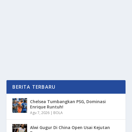
3 ETIKA MENEGUR PENGENDARA
MEROKOK: TETAP SOPAN & EFEKTIF
oleh
mimin1 penulis
|
Apr 13, 2026
|
OTOMOTIF
|
0
|
3 Etika Menegur Pengendara Merokok: Tetap Sopan
& Efektif Yang Tentunya Sangat Mengganggu...
BACA SELENGKAPNYA
BERITA TERBARU
Chelsea Tumbangkan PSG, Dominasi
Enrique Runtuh!
Agu 7, 2026
|
BOLA
Alwi Gugur Di China Open Usai Kejutan