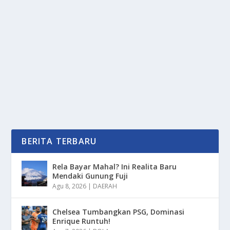
SENI PERTUNJUKAN ILUSI ATAU SEBUAH
SULAP
oleh
PortalMedia 24
|
Apr 23, 2025
|
NEWS
|
0
|
Seni Pertunjukan Ilusi Atau Sebuah Sulap Memiliki
Banyak Sekali Cara Dalam Melakukannya Tersebut...
BACA SELENGKAPNYA
BERITA TERBARU
Rela Bayar Mahal? Ini Realita Baru
Mendaki Gunung Fuji
Agu 8, 2026
|
DAERAH
Chelsea Tumbangkan PSG, Dominasi
Enrique Runtuh!