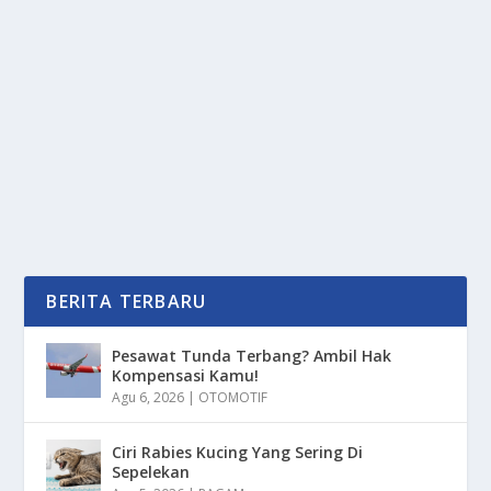
SENAM ARTISTIK 2025: BUKAN SEKADAR
GAYA, INI AJANG DUNIA!
oleh
PortalMedia 24
|
Jul 14, 2025
|
SPORT
|
0
|
Senam Artistik telah berkembang menjadi olahraga
yang memukau dengan kombinasi kekuatan,...
BACA SELENGKAPNYA
BERITA TERBARU
Pesawat Tunda Terbang? Ambil Hak
Kompensasi Kamu!
Agu 6, 2026
|
OTOMOTIF
Ciri Rabies Kucing Yang Sering Di
Sepelekan