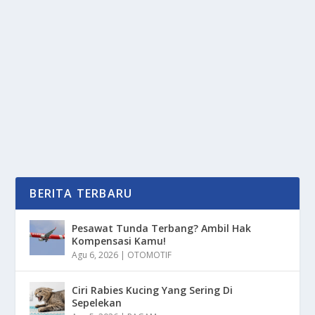
GANGGU IBADAH? SIAP DI PIDANA DAN
SIMAK PENJELASAN PAKARNYA
oleh
mimin1 penulis
|
Jan 19, 2026
|
TREND
|
0
|
Ganggu Ibadah? Siap Di Pidana Dan Simak Penjelasan
Pakarnya Yang Saat Ini Telah Secara Resmi Ada...
BACA SELENGKAPNYA
BERITA TERBARU
Pesawat Tunda Terbang? Ambil Hak
Kompensasi Kamu!
Agu 6, 2026
|
OTOMOTIF
Ciri Rabies Kucing Yang Sering Di
Sepelekan