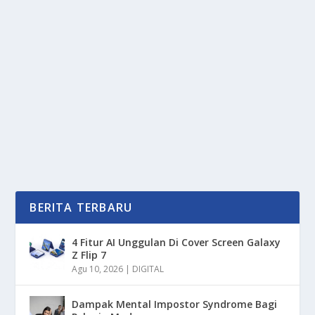
KUE BULAN, SIMBOL REUNI & HARAPAN
DALAM FESTIVAL TIONGHOA
oleh
PortalMedia 24
|
Okt 6, 2025
|
DAERAH
,
LIFESTYLE
,
RAGAM
|
0
|
Kue Bulan memegang peranan sentral dalam salah
satu perayaan terbesar masyarakat Tionghoa, yaitu...
BACA SELENGKAPNYA
BERITA TERBARU
4 Fitur AI Unggulan Di Cover Screen Galaxy
Z Flip 7
Agu 10, 2026
|
DIGITAL
Dampak Mental Impostor Syndrome Bagi