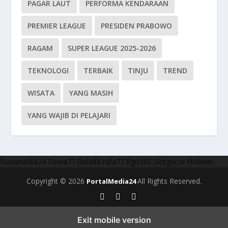
PAGAR LAUT
PERFORMA KENDARAAN
PREMIER LEAGUE
PRESIDEN PRABOWO
RAGAM
SUPER LEAGUE 2025-2026
TEKNOLOGI
TERBAIK
TINJU
TREND
WISATA
YANG MASIH
YANG WAJIB DI PELAJARI
Nusamedia24
Dewa77
Rafa88
rafa77
Rgo365
Slotgacor
Hokiwin
Copyright © 2026
All Rights Reserved.
PortalMedia24
Exit mobile version