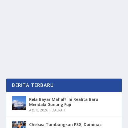
POIN PENTING SEBELUM MENANAM
MODAL DI PROPERTI
oleh
PortalMedia 24
|
Mar 6, 2025
|
TREND
|
0
|
Poin Penting Sebelum Menanam Modal Di Properti
Dengan Berbagai Aspek Yang Wajib Untuk Di
Pahami...
BACA SELENGKAPNYA
BERITA TERBARU
Rela Bayar Mahal? Ini Realita Baru
Mendaki Gunung Fuji
Agu 8, 2026
|
DAERAH
Chelsea Tumbangkan PSG, Dominasi