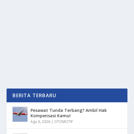
DESTINASI TERBAIK EROPA UNTUK
LIBURAN PALING MENYENANGKAN
oleh
PortalMedia 24
|
Feb 8, 2025
|
DAERAH
|
0
|
Destinasi Terbaik Eropa Untuk Liburan Paling
Menyenangkan Dengan Berbagai Lokasi Paling...
BACA SELENGKAPNYA
BERITA TERBARU
Pesawat Tunda Terbang? Ambil Hak
Kompensasi Kamu!
Agu 6, 2026
|
OTOMOTIF