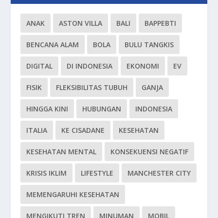
ANAK
ASTON VILLA
BALI
BAPPEBTI
BENCANA ALAM
BOLA
BULU TANGKIS
DIGITAL
DI INDONESIA
EKONOMI
EV
FISIK
FLEKSIBILITAS TUBUH
GANJA
HINGGA KINI
HUBUNGAN
INDONESIA
ITALIA
KE CISADANE
KESEHATAN
KESEHATAN MENTAL
KONSEKUENSI NEGATIF
KRISIS IKLIM
LIFESTYLE
MANCHESTER CITY
MEMENGARUHI KESEHATAN
MENGIKUTI TREN
MINUMAN
MOBIL