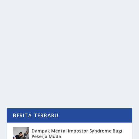
TREN CASHLESS: DOMPET DIGITAL JADI
RAJA!
oleh
mimin1 penulis
|
Apr 1, 2026
|
DIGITAL
|
0
|
Tren Cashless: Dompet Digital Jadi Raja Karena Di
Klaim Lebih Memudahkan Bagi Para Kaum Gen Z
Yang...
BACA SELENGKAPNYA
BERITA TERBARU
Dampak Mental Impostor Syndrome Bagi
Pekerja Muda