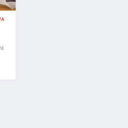
YA
ng