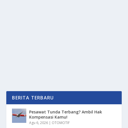
XENIA R TERBARU: BUKAN SEKADAR
FACELIFT BIASA!
oleh
PortalMedia 24
|
Jun 2, 2025
|
OTOMOTIF
|
0
|
Xenia R Terbaru: Bukan Sekadar Facelift Biasa
Dengan Segala Keunggulan Memukau Yang Lebih
Gahar...
BACA SELENGKAPNYA
BERITA TERBARU
Pesawat Tunda Terbang? Ambil Hak
Kompensasi Kamu!
Agu 6, 2026
|
OTOMOTIF