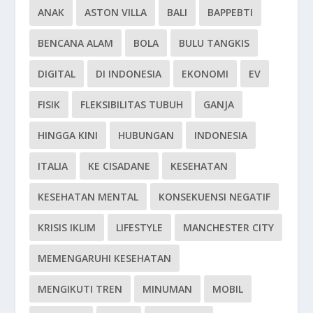
ANAK
ASTON VILLA
BALI
BAPPEBTI
BENCANA ALAM
BOLA
BULU TANGKIS
DIGITAL
DI INDONESIA
EKONOMI
EV
FISIK
FLEKSIBILITAS TUBUH
GANJA
HINGGA KINI
HUBUNGAN
INDONESIA
ITALIA
KE CISADANE
KESEHATAN
KESEHATAN MENTAL
KONSEKUENSI NEGATIF
KRISIS IKLIM
LIFESTYLE
MANCHESTER CITY
MEMENGARUHI KESEHATAN
MENGIKUTI TREN
MINUMAN
MOBIL