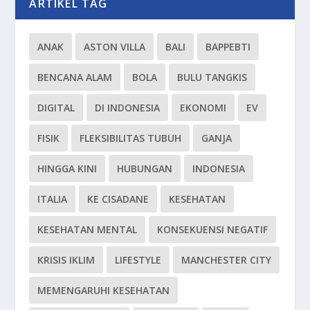
ARTIKEL TAG
ANAK
ASTON VILLA
BALI
BAPPEBTI
BENCANA ALAM
BOLA
BULU TANGKIS
DIGITAL
DI INDONESIA
EKONOMI
EV
FISIK
FLEKSIBILITAS TUBUH
GANJA
HINGGA KINI
HUBUNGAN
INDONESIA
ITALIA
KE CISADANE
KESEHATAN
KESEHATAN MENTAL
KONSEKUENSI NEGATIF
KRISIS IKLIM
LIFESTYLE
MANCHESTER CITY
MEMENGARUHI KESEHATAN