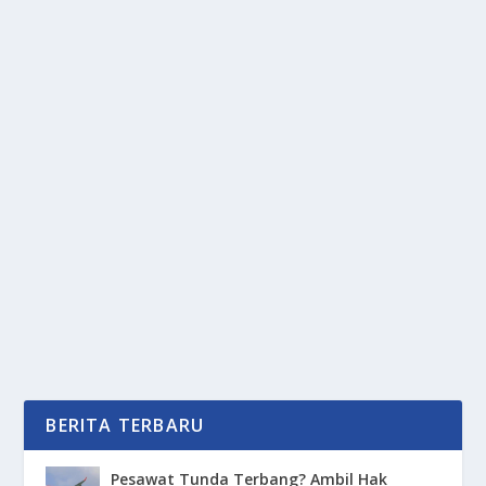
MOBILE BANKING MEMBERIKAN
KEMUDAHAN DALAM BERTRANSAKSI
oleh
PortalMedia 24
|
Jun 25, 2025
|
DIGITAL
|
0
|
Mobile Banking Memberikan Kemudahan Dalam
Bertransaksi Bahkan Bisa Menjadikan Tindakan
Kejahatan...
BACA SELENGKAPNYA
BERITA TERBARU
Pesawat Tunda Terbang? Ambil Hak