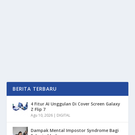
BAHAN LATEX RAHASIA KENYAMANAN
JOK MOTOR LEBIH EMPUK
oleh
PortalMedia 24
|
Feb 28, 2025
|
OTOMOTIF
|
0
|
Bahan Latex Di Kenal Sebagai Pilihan Unggulan Untuk
Meningkatkan Kenyamanan Jok Motor Dengan...
BACA SELENGKAPNYA
BERITA TERBARU
4 Fitur AI Unggulan Di Cover Screen Galaxy
Z Flip 7
Agu 10, 2026
|
DIGITAL
Dampak Mental Impostor Syndrome Bagi