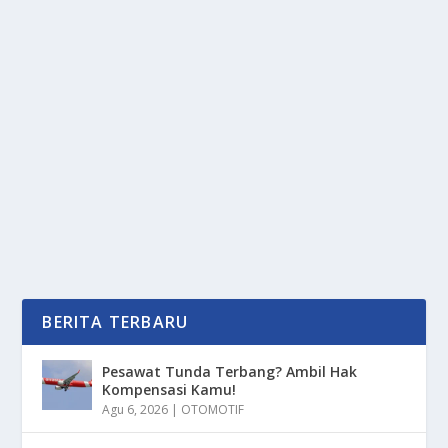
ARCHIVE.ORG TUMBANG SEMENTARA
WAKTU: INI KATA PEMERINTAH
oleh
PortalMedia 24
|
Jun 1, 2025
|
DIGITAL
|
0
|
Archive.org Tumbang Sementara Waktu: Ini Kata
Pemerintah Dengan Berbagai Macam Alasan Yang
Menjadi...
BACA SELENGKAPNYA
BERITA TERBARU
Pesawat Tunda Terbang? Ambil Hak
Kompensasi Kamu!
Agu 6, 2026
|
OTOMOTIF