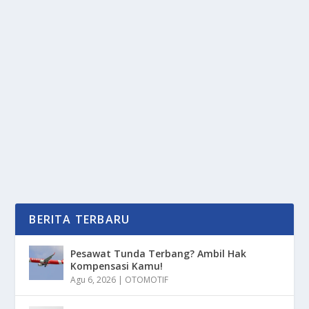
ANTI GREENWASHING BATAL DI REGULASI,
KEPUTUSAN KOMISI EROPA
oleh
PortalMedia 24
|
Jun 23, 2025
|
RAGAM
|
0
|
Anti Greenwashing Batal Di Regulasi, Keputusan
Komisi Eropa Dengan Berbagai Alasan Kebatalan
Hal...
BACA SELENGKAPNYA
BERITA TERBARU
Pesawat Tunda Terbang? Ambil Hak
Kompensasi Kamu!
Agu 6, 2026
|
OTOMOTIF