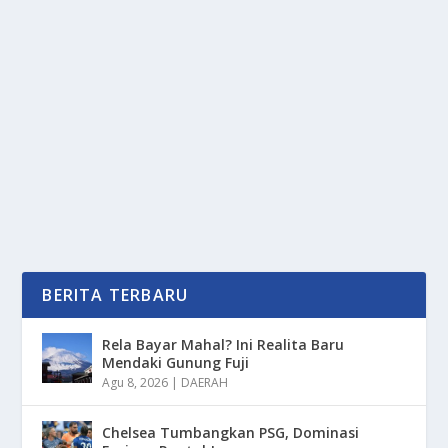
RISIKO KESEHATAN MENGINTAI AKIBAT
TERLALU BANYAK DUDUK
oleh
PortalMedia 24
|
Jun 12, 2025
|
RAGAM
|
0
|
Risiko Kesehatan Mengintai Akibat Terlalu Banyak
Duduk Yang Sebaiknya Anda Ketahui Untuk...
BACA SELENGKAPNYA
BERITA TERBARU
Rela Bayar Mahal? Ini Realita Baru
Mendaki Gunung Fuji
Agu 8, 2026
|
DAERAH
Chelsea Tumbangkan PSG, Dominasi