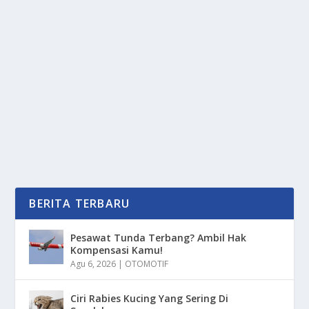
TUGURAN KAMIS PUTIH MENJADI TRADISI
TAHUNAN DI BALI
oleh
PortalMedia 24
|
Apr 16, 2025
|
DAERAH
|
0
|
Tuguran Kamis Putih Adalah Bagian Dari Perayaan
Kamis Putih Yang Di Peringati Oleh Umat Kristiani...
BACA SELENGKAPNYA
BERITA TERBARU
Pesawat Tunda Terbang? Ambil Hak
Kompensasi Kamu!
Agu 6, 2026
|
OTOMOTIF
Ciri Rabies Kucing Yang Sering Di